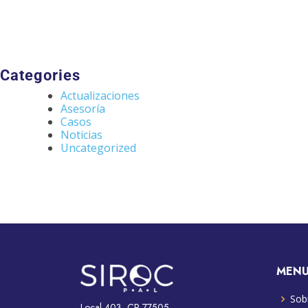
Categories
Actualizaciones
Asesoría
Casos
Noticias
Uncategorized
MEN
Sob
Local 403, CP 77505,