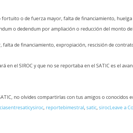
ortuito o de fuerza mayor, falta de financiamiento, huelga o
dum o dedendum por ampliación o reducción del monto del c
 falta de financiamiento, expropiación, rescisión de contrato
rá en el SIROC y que no se reportaba en el SATIC es el avanc
 SATIC, no olvides compartirlas con tus amigos o conocidos e
ciasentresaticysiroc
,
reportebimestral
,
satic
,
siroc
Leave a 