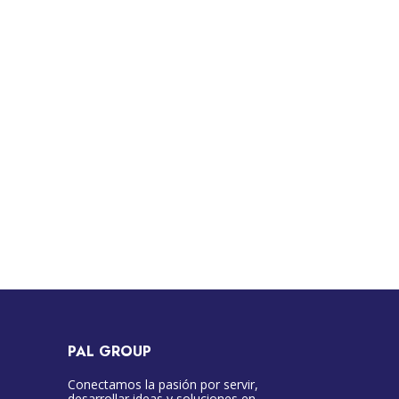
PAL GROUP
Conectamos la pasión por servir,
desarrollar ideas y soluciones en