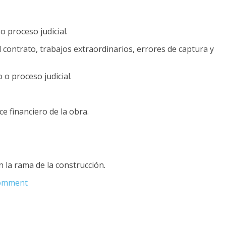
 proceso judicial.
ontrato, trabajos extraordinarios, errores de captura y
 o proceso judicial.
e financiero de la obra.
n la rama de la construcción.
on
Comment
¿Cuáles
son
las
diferencias