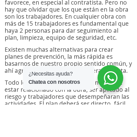
favorece, en especial al contratista. Pero no
hay que olvidar que los que están en la obra
son los trabajadores. En cualquier obra con
más de 15 trabajadores es fundamental que
haya 2 personas para dar seguimiento al
plan, limpieza, equipo de seguridad, etc.
Existen muchas alternativas para crear
planes de prevención, la más rápida es
basarnos de nuestro propio sentido común, y
ahí agregarle lo técnico de manera correcta.
Todo lo que se estipula en el plan debe de
estar relacionado con la obra, ser aplicado al
riesgo y trabajadores que desempeñaran las
actividades. El plan deberá ser directo, fácil
de entender y sin pasos confusos.
Todo eso se ira cambiando y ajustando
mediante el tiempo transcurra, ya que
pueden haber nuevas alternativas para el